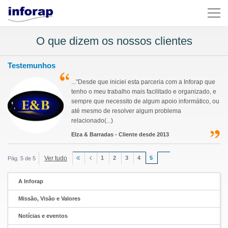
O que dizem os nossos clientes
Testemunhos
..."Desde que iniciei esta parceria com a Inforap que
tenho o meu trabalho mais facilitado e organizado, e
sempre que necessito de algum apoio informático, ou
até mesmo de resolver algum problema
relacionado(...)
Elza & Barradas - Cliente desde 2013
Ver tudo
1
2
3
4
5
Pág. 5 de 5
A Inforap
Missão, Visão e Valores
Notícias e eventos