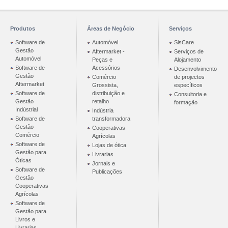
Produtos
Áreas de Negócio
Serviços
Software de
Automóvel
SisCare
Gestão
Aftermarket -
Serviços de
Automóvel
Peças e
Alojamento
Software de
Acessórios
Desenvolvimento
Gestão
Comércio
de projectos
Aftermarket
Grossista,
específicos
Software de
distribuição e
Consultoria e
Gestão
retalho
formação
Indústrial
Indústria
Software de
transformadora
Gestão
Cooperativas
Comércio
Agrícolas
Software de
Lojas de ótica
Gestão para
Livrarias
Óticas
Jornais e
Software de
Publicações
Gestão
Cooperativas
Agrícolas
Software de
Gestão para
Livros e
Livrarias