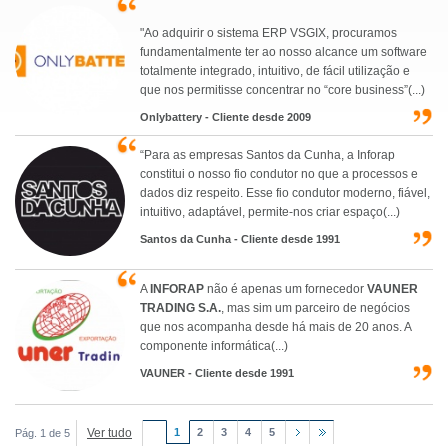
"Ao adquirir o sistema ERP VSGIX, procuramos
fundamentalmente ter ao nosso alcance um software
totalmente integrado, intuitivo, de fácil utilização e
que nos permitisse concentrar no “core business”(...)
Onlybattery - Cliente desde 2009
“Para as empresas Santos da Cunha, a Inforap
constitui o nosso fio condutor no que a processos e
dados diz respeito. Esse fio condutor moderno, fiável,
intuitivo, adaptável, permite-nos criar espaço(...)
Santos da Cunha - Cliente desde 1991
A
INFORAP
não é apenas um fornecedor
VAUNER
TRADING S.A.
, mas sim um parceiro de negócios
que nos acompanha desde há mais de 20 anos. A
componente informática(...)
VAUNER - Cliente desde 1991
Ver tudo
1
2
3
4
5
Pág. 1 de 5