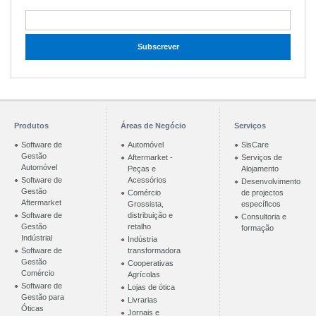
Produtos
Áreas de Negócio
Serviços
Software de
Automóvel
SisCare
Gestão
Aftermarket -
Serviços de
Automóvel
Peças e
Alojamento
Software de
Acessórios
Desenvolvimento
Gestão
Comércio
de projectos
Aftermarket
Grossista,
específicos
Software de
distribuição e
Consultoria e
Gestão
retalho
formação
Indústrial
Indústria
Software de
transformadora
Gestão
Cooperativas
Comércio
Agrícolas
Software de
Lojas de ótica
Gestão para
Livrarias
Óticas
Jornais e