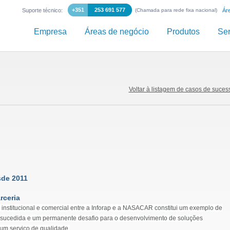
+351
253 691 577
Suporte técnico:
(Chamada para rede fixa nacional)
Ár
Empresa
Áreas de negócio
Produtos
Ser
Voltar à listagem de casos de suces
sde 2011
rceria
institucional e comercial entre a Inforap e a NASACAR constitui um exemplo de
 sucedida e um permanente desafio para o desenvolvimento de soluções
um serviço de qualidade.