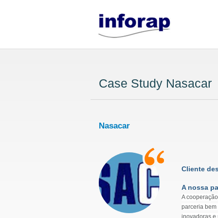
Case Study Nasacar
Nasacar
Cliente de
A nossa pa
A cooperação 
parceria bem
inovadoras e 