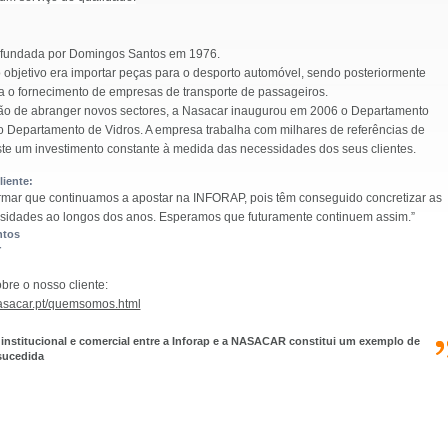
i fundada por Domingos Santos em 1976.
o objetivo era importar peças para o desporto automóvel, sendo posteriormente
a o fornecimento de empresas de transporte de passageiros.
o de abranger novos sectores, a Nasacar inaugurou em 2006 o Departamento
 o Departamento de Vidros. A empresa trabalha com milhares de referências de
ste um investimento constante à medida das necessidades dos seus clientes.
iente:
rmar que continuamos a apostar na INFORAP, pois têm conseguido concretizar as
sidades ao longos dos anos. Esperamos que futuramente continuem assim.”
ntos
r
bre o nosso cliente:
nasacar.pt/quemsomos.html
institucional e comercial entre a Inforap e a NASACAR constitui um exemplo de
sucedida