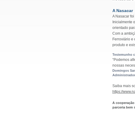
A Nasacar
A Nasacar fo
Inicialmente 
orientado par
Com a ambiçã
Ferroviário e
produto e exi
Testemunho cl
“Podemos afi
nossas neces
Domingos Sa
Administrado
Saiba mais so
https://www.
A cooperação 
parceria bem 